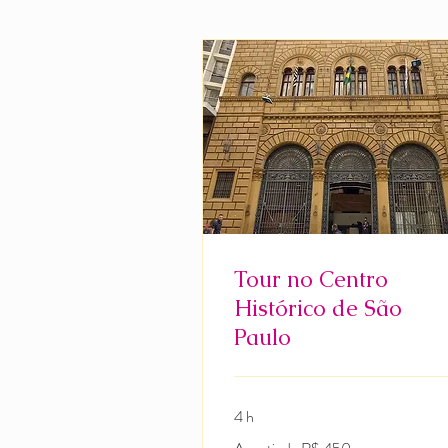
Tour no Centro
Histórico de São
Paulo
4 h
A