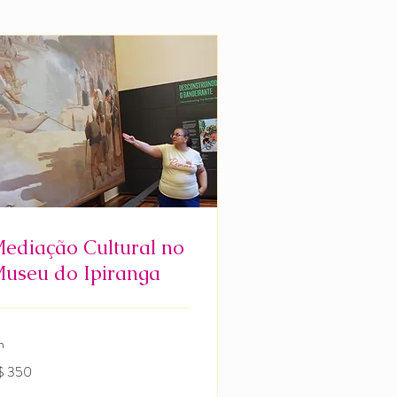
ediação Cultural no
useu do Ipiranga
h
0
$ 350
ais
sileiros