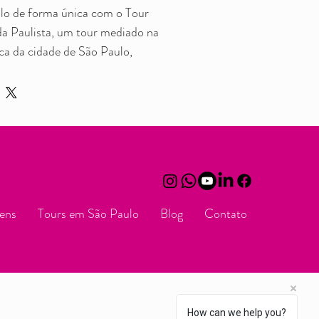
o de forma única com o Tour 
da Paulista, um tour mediado na 
ca da cidade de São Paulo,  
tóricos e culturais como a Casa 
a da Igreja de Santa Catarina, o 
aú, a Fiesp, a Japan House, o 
nte panorâmico e o verde do 
uiada que une conhecimento e 
ra quem deseja conhecer a riqueza 
ens
Tours em São Paulo
Blog
Contato
a. Venha viver um passeio 
 dos principais cartões-postais 
gurança e a atenção de um guia 
How can we help you?