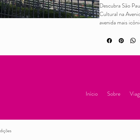
Descubra São Paul
Cultural na Aveni
avenida mais icôni
Explore pontos his
das Rosas, a Capel
Centro Cultural It
Masp com seu mira
Parque Trianon. 
Uma experiência g
conforto, ideal pa
Início
Sobre
Viag
da capital paulist
inesquecível em um
da cidade, com se
profissional.
dições