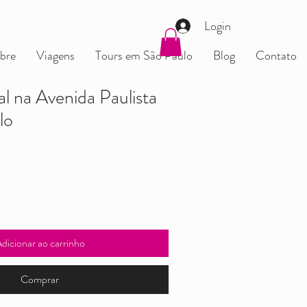
Login
bre
Viagens
Tours em São Paulo
Blog
Contato
al na Avenida Paulista
lo
dicionar ao carrinho
Comprar