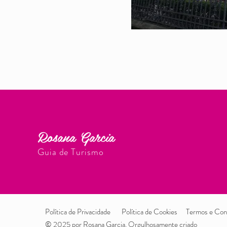
Rosana Garcia
Guia de Turismo
Política de Privacidade
Política de Cookies
Termos e Con
© 2025 por Rosana Garcia. Orgulhosamente criado