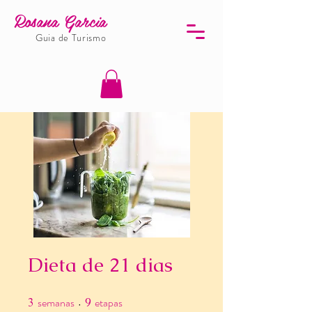
Rosana Garcia
Guia de Turismo
Dieta de 21 dias
semanas
etapas
3
3 semanas
9
9 etapas