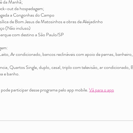
é da Manhã;
ck-out da hospedagem;
gada a Congonhas do Campo
asílica de Bom Jesus de Matosinhos e obras de Aleijadinho
ço (Não incluso)
rque com destino a São Paulo/SP
gem:
eito, Ar condicionado, bancos reclináveis com apoio de pernas, banheiro, 
cia, Quartos Single, duplo, casal, triplo com televisão, ar condicionado, 
ode participar desse programa pelo app mobile.
Vá para o app