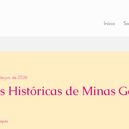
Início
So
 de jun. de 2026
s Históricas de Minas G
etapas
6
tapas