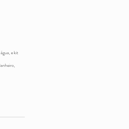
água, e kit
Banheiro,