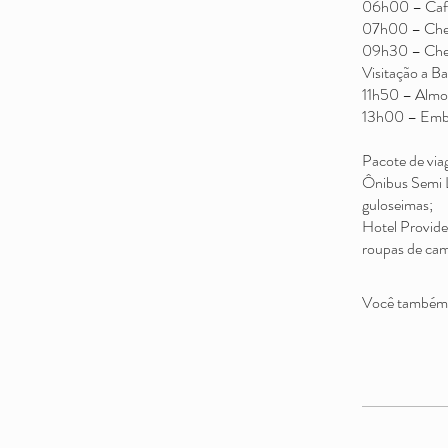
06h00 – Caf
07h00 – Che
09h30 – Che
Visitação a B
11h50 – Almo
13h00 – Emba
Pacote de via
Ônibus Semi L
guloseimas;
Hotel Providen
Você também p