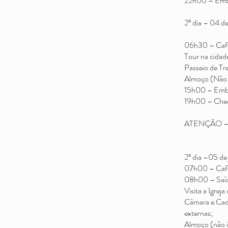
22h00 – Emba
2º dia – 04 d
06h30 – Caf
Tour na cidad
Passeio de T
Almoço (Não 
15h00 – Emba
19h00 – Chec
ATENÇÃO – Ho
2º dia –05 de
07h00 – Caf
08h00 – Saíd
Visita a Igrej
Câmara e Cade
externas;
Almoço (não i