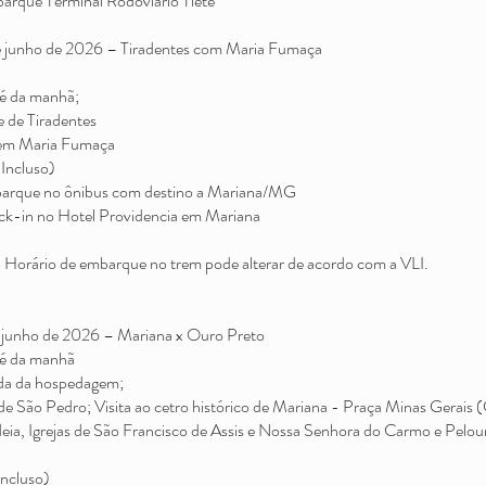
rque Terminal Rodoviário Tiete
e junho de 2026 – Tiradentes com Maria Fumaça
é da manhã;
e de Tiradentes
rem Maria Fumaça
Incluso)
rque no ônibus com destino a Mariana/MG
k-in no Hotel Providencia em Mariana
rário de embarque no trem pode alterar de acordo com a VLI.
 junho de 2026 – Mariana x Ouro Preto
é da manhã
a da hospedagem;
a de São Pedro; Visita ao cetro histórico de Mariana - Praça Minas Gerais 
ia, Igrejas de São Francisco de Assis e Nossa Senhora do Carmo e Pelour
ncluso)