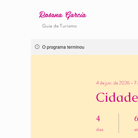
Rosana Garcia
Guia de Turismo
O programa terminou
4 de jun. de 2026 - 7
Cidade
4 dias
6 
4
dias
e