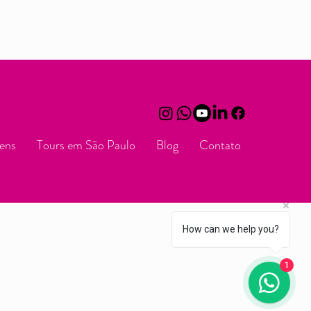
ens
Tours em São Paulo
Blog
Contato
How can we help you?
1