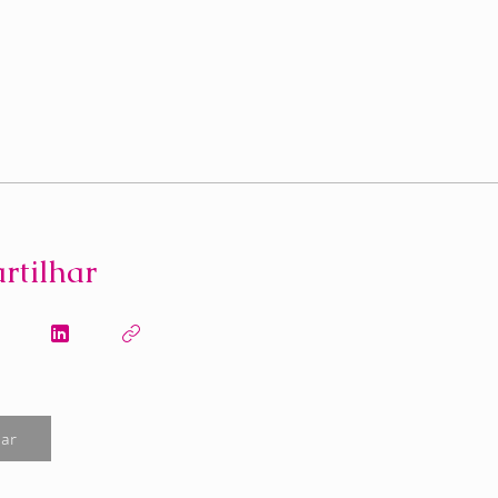
rtilhar
par