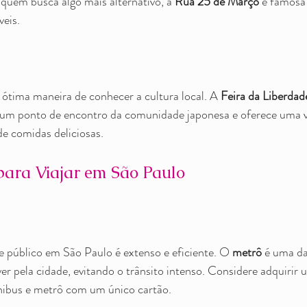
uem busca algo mais alternativo, a 
Rua 25 de Março
 é famosa 
veis.
a ótima maneira de conhecer a cultura local. A 
Feira da Liberdad
é um ponto de encontro da comunidade japonesa e oferece uma v
de comidas deliciosas.
 para Viajar em São Paulo
 público em São Paulo é extenso e eficiente. O 
metrô
 é uma d
r pela cidade, evitando o trânsito intenso. Considere adquirir 
nibus e metrô com um único cartão.