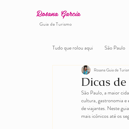
Rosana Garcia
Guia de Turismo
Tudo que rolou aqui
São Paulo
Turismo Pedagógico
Rosana Guia de Turis
Minas
Dicas de
São Paulo, a maior cida
Vered Turismo
Turismo no 
cultura, gastronomia e 
de viajantes. Neste gui
mais icônicos até os s