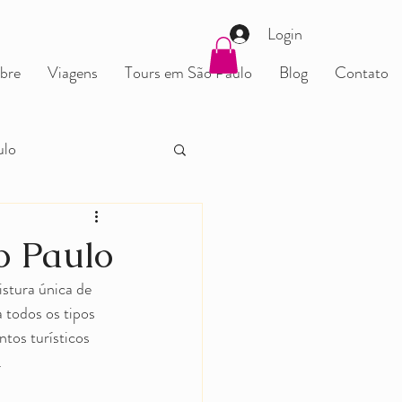
Login
bre
Viagens
Tours em São Paulo
Blog
Contato
ulo
onecta Guia
o Paulo
stura única de 
 todos os tipos 
tos turísticos 
.