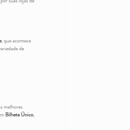
por suas lojas de 
e
, que acontece 
ariedade de 
as melhores 
um 
Bilhete Único
, 