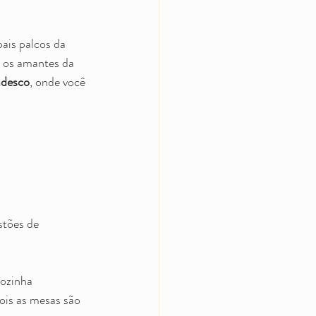
pais palcos da 
a os amantes da 
adesco
, onde você 
tões de 
ozinha 
ois as mesas são 