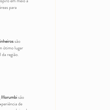
espiro em meio à 
reas para 
inheiros
 são 
um ótimo lugar 
 da região.
g Morumbi
 são 
xperiência de 