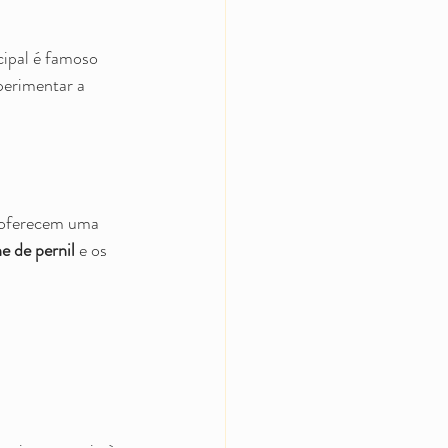
ipal é famoso 
perimentar a 
a oferecem uma 
e de pernil
 e os 