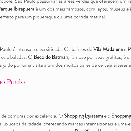
ópole, São Paulo possui várias áreas verdes que oferecem um r
arque Ibirapuera
 é um dos mais famosos, com lagos, museus e á
perfeito para um piquenique ou uma corrida matinal.
aulo é intensa e diversificada. Os bairros de 
Vila Madalena
 e 
P
es e baladas. O 
Beco do Batman
, famoso por seus grafites, é 
eguido por uma visita a um dos muitos bares de cerveja artesanal
o Paulo
 de compras por excelência. O 
Shopping Iguatemi
 e o 
Shoppin
s luxuosos da cidade, oferecendo marcas internacionais e uma e