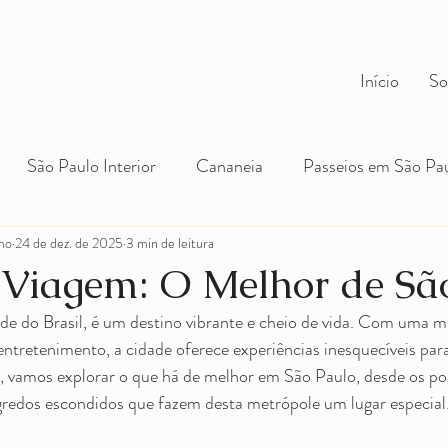
Início
So
São Paulo Interior
Cananeia
Passeios em São Pa
mo
 Gerais
24 de dez. de 2025
Ouro Preto
3 min de leitura
Mariana
Congonhas
C
 Viagem: O Melhor de Sã
de do Brasil, é um destino vibrante e cheio de vida. Com uma mi
Brasil
Viagens em Grupo
entretenimento, a cidade oferece experiências inesquecíveis para
a, vamos explorar o que há de melhor em São Paulo, desde os pon
egredos escondidos que fazem desta metrópole um lugar especial