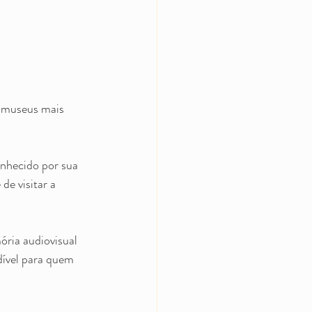
s museus mais 
nhecido por sua 
e visitar a 
ria audiovisual 
dível para quem 